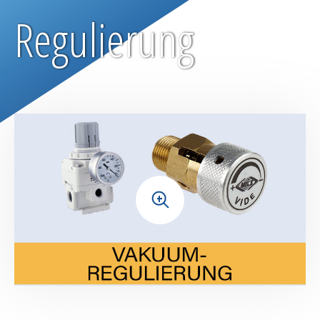
Vakuumfolien
Regulierung
Saugvliese | Glasgewebebänder
Trennfolien
Abreißgewebe
Trennmittel
+
Wärmeschrumpfbare Gewebe & Folien
Wiederverwendbare Silikonmembrane
Trenngewebe /-papiere
Vakuumdichtbänder