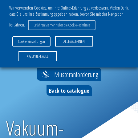
Wir verwenden Cookies, um Ihre Online-Erfahrung zu verbessern. Vielen Dank,
dass Sie uns Ihre Zustimmung gegeben haben, bevor Sie mit der Navigation
KATALOG
fortfahren.
Erfahren Sie mehr über die Cookie-Richtlinie
GESCHÄFTSBEREICH VERBUNDWERKSTOFFE
Cookie-Einstellungen
ALLE ABLEHNEN
Mehrschichtsystemes für die
Vakuuminfusion
Home
>
Vakuum- Regulierung
AKZEPTIERE ALLE
Fließhilfen
Musteranforderung
Zubehör Vakuuminfusion
Back to catalogue
Mehrlagige Produkte für das
Vakuumpressen
Vakuum-
Zubehör Vakuumpressen