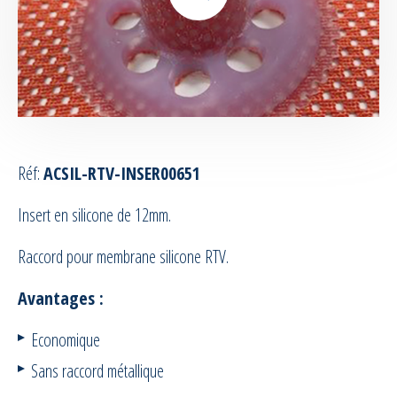
Equipement de pulvérisation silicone
Accessoires moules et machines de
pulvérisation
Equipement RTM & Infusion
Réf:
ACSIL-RTV-INSER00651
Accessoires RTM
Insert en silicone de 12mm.
Equipement pour le vide
Raccord pour membrane silicone RTV.
Tubes et Tuyaux
Avantages :
Economique
Confection / Kitting
Sans raccord métallique
Maintenance | Formation