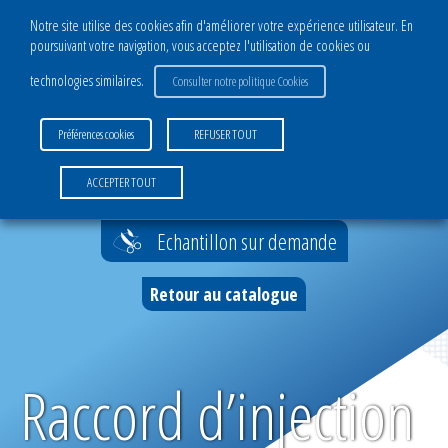
Notre site utilise des cookies afin d'améliorer votre expérience utilisateur. En
poursuivant votre navigation, vous acceptez l'utilisation de cookies ou
CATALOGUE
technologies similaires.
Consulter notre politique Cookies
DIVISION COMPOSITES
Préférences cookies
REFUSER TOUT
Films de mise sous vide
Accueil
>
Raccord d’injection en silicone – 12mm
ACCEPTER TOUT
Complexes infusion sous vide
Echantillon sur demande
Filets infusion
Retour au catalogue
Accessoires infusion
Complexes moulage sous vide
Raccord d’injection
Accessoires moulage sous vide