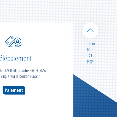
Retour
haut
de
élépaiement
page
votre FACTURE ou votre PROFORMA,
 cliquer sur le bouton suivant
Paiement