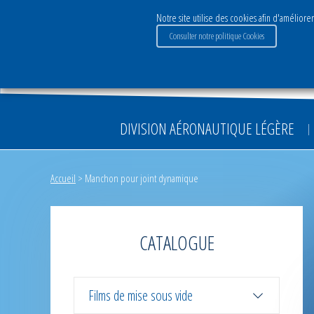
Notre site utilise des cookies afin d'améliorer
Consulter notre politique Cookies
Le Groupe
Activités & S
DIVISION AÉRONAUTIQUE LÉGÈRE
Accueil
>
Manchon pour joint dynamique
CATALOGUE
Films de mise sous vide