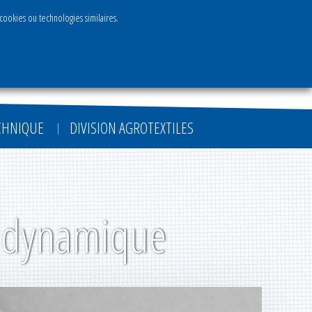
 cookies ou technologies similaires.
FR
EN
DE
ECHNIQUE
DIVISION AGROTEXTILES
t dynamique