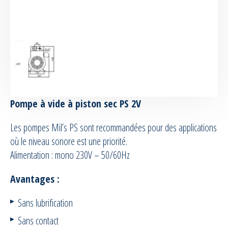
Equipement de pulvérisation silicone
Accessoires moules et machines de
pulvérisation
Equipement RTM & Infusion
Pompe à vide à piston sec PS 2V
Accessoires RTM
Les pompes Mil’s PS sont recommandées pour des applications
où le niveau sonore est une priorité.
Equipement pour le vide
Alimentation : mono 230V – 50/60Hz
Tubes et Tuyaux
Avantages :
Confection / Kitting
Sans lubrification
Sans contact
Maintenance | Formation