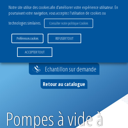
Notre site utilise des cookies afin d'améliorer votre expérience utilisateur. En
poursuivant votre navigation, vous acceptez l'utilisation de cookies ou
CATALOGUE
technologies similaires.
Consulter notre politique Cookies
DIVISION COMPOSITES
Préférences cookies
REFUSER TOUT
Films de mise sous vide
Accueil
>
Pompes à vide à piston sec PS 2V
ACCEPTER TOUT
Complexes infusion sous vide
Echantillon sur demande
Filets infusion
Retour au catalogue
Accessoires infusion
Complexes moulage sous vide
Pompes à vide à
Accessoires moulage sous vide