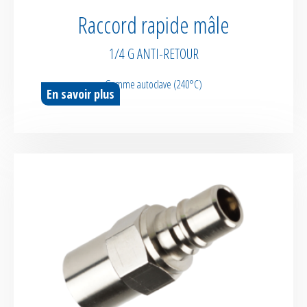
Feutres drainants / Tissus de verre
Raccord rapide mâle
Films séparateurs
1/4 G ANTI-RETOUR
Tissus Arrachage
Gamme autoclave (240°C)
En savoir plus
Interfaces démoulantes
Agents démoulants
Mastics d'étanchéité
Rubans adhésifs
Tissus & films thermorétractables
Membranes silicone réutilisables