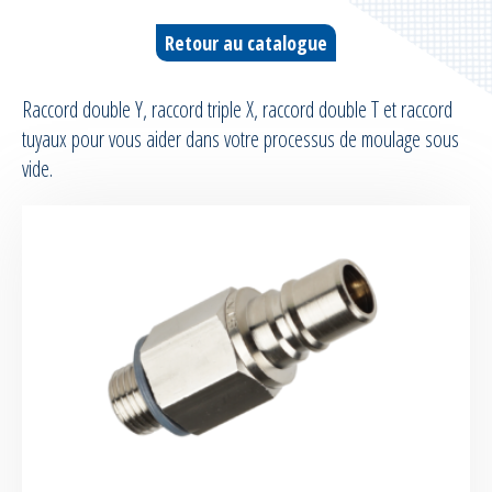
Prises de vide
Retour au catalogue
Régulateurs de vide
Raccord double Y, raccord triple X, raccord double T et raccord
Vacuomètres
tuyaux pour vous aider dans votre processus de moulage sous
vide.
Raccords
Adaptateurs
Bouchons et manchons
Raccords pompiers
Clarinettes pré-montées
Joint intensificateur de pression