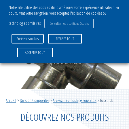
Notre site utilise des cookies afin d'améliorer votre expérience utilisateur. En
poursuivant votre navigation, vous acceptez l'utilisation de cookies ou
CATALOGUE
technologies similaires.
Consulter notre politique Cookies
DIVISION COMPOSITES
Préférences cookies
REFUSER TOUT
Films de mise sous vide
ACCEPTER TOUT
Complexes infusion sous vide
RACCORDS
Filets infusion
Accessoires infusion
Accueil
>
Division Composites
>
Accessoires moulage sous vide
>
Raccords
Complexes moulage sous vide
DÉCOUVREZ NOS PRODUITS
Accessoires moulage sous vide