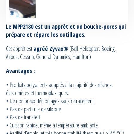
Equipement de pulvérisation silicone
Le MPP2180 est un apprêt et un bouche-pores qui
Accessoires moules et machines de
prépare et répare les outillages.
pulvérisation
Cet apprêt est
agréé Zyvax®
(Bell Helicopter, Boeing,
Equipement RTM & Infusion
Airbus, Cessna, General Dynamics, Hamilton)
Accessoires RTM
Avantages :
Equipement pour le vide
• Produits polyvalents adaptés à la majorité des résines,
élastomères et thermoplastiques.
Tubes et Tuyaux
• De nombreux démoulages sans retraitement.
• Pas de particule de silicone.
Confection / Kitting
• Pas de transfert.
• Cuisson rapide, même à température ambiante.
Maintenance | Formation
• Facilité d’emploi et très bonne stabilité thermique ( > 375°C ).