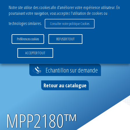
Notre site utilise des cookies afin d'améliorer votre expérience utilisateur. En
poursuivant votre navigation, vous acceptez l'utilisation de cookies ou
CATALOGUE
technologies similaires.
Consulter notre politique Cookies
DIVISION COMPOSITES
Préférences cookies
REFUSER TOUT
Films de mise sous vide
Accueil
>
MPP2180™
ACCEPTER TOUT
Complexes infusion sous vide
Echantillon sur demande
Filets infusion
Retour au catalogue
Accessoires infusion
Complexes moulage sous vide
MPP2180™
Accessoires moulage sous vide