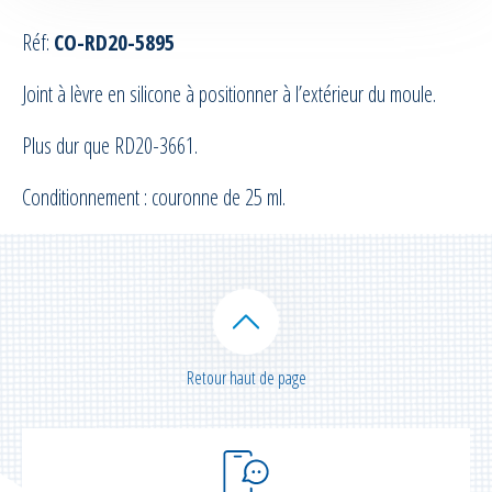
Réf:
CO-RD20-5895
Equipement de pulvérisation silicone
Joint à lèvre en silicone à positionner à l’extérieur du moule.
Accessoires moules et machines de
pulvérisation
Plus dur que RD20-3661.
Equipement RTM & Infusion
Conditionnement : couronne de 25 ml.
Accessoires RTM
Equipement pour le vide
Tubes et Tuyaux
Retour haut de page
Confection / Kitting
Maintenance | Formation