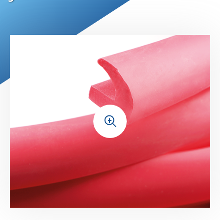
Feutres drainants / Tissus de verre
Films séparateurs
Tissus Arrachage
Interfaces démoulantes
Agents démoulants
+
Mastics d'étanchéité
Rubans adhésifs
Tissus & films thermorétractables
Membranes silicone réutilisables