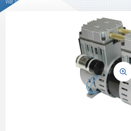
Vide relatif : -980 mbar
+