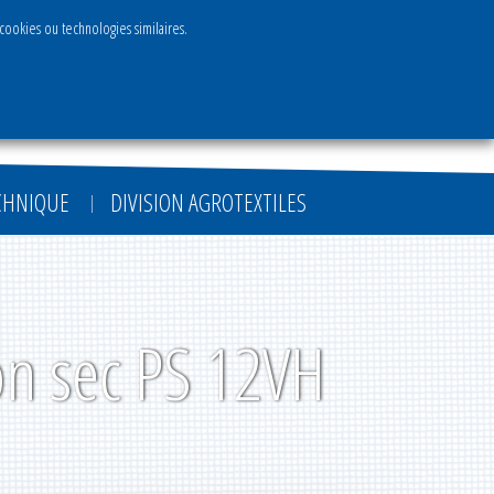
 cookies ou technologies similaires.
FR
EN
DE
ECHNIQUE
DIVISION AGROTEXTILES
on sec PS 12VH