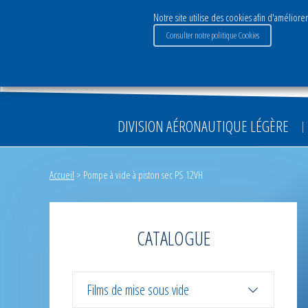
Notre site utilise des cookies afin d'améliorer
Consulter notre politique Cookies
Le Groupe
Activités & S
DIVISION AÉRONAUTIQUE LÉGÈRE
Accueil
>
Pompe à vide à piston sec PS 12VH
CATALOGUE
Films de mise sous vide