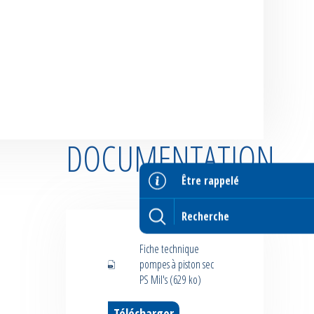
DOCUMENTATION
Être rappelé
Fiche technique
pompes à piston sec
PS Mil's (629 ko)
Télécharger