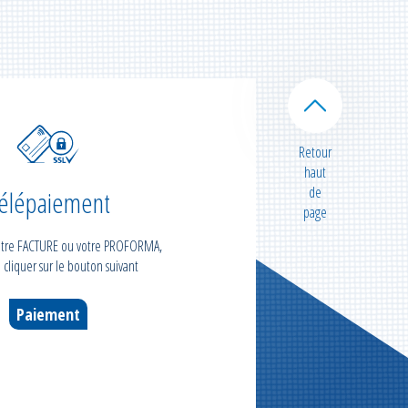
Retour
haut
de
élépaiement
page
votre FACTURE ou votre PROFORMA,
 cliquer sur le bouton suivant
Paiement