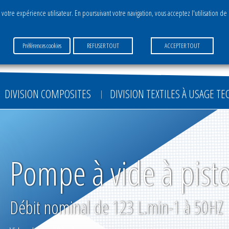
 votre expérience utilisateur. En poursuivant votre navigation, vous acceptez l'utilisation de
ervices
Marchés
Carrières
Paiement
Préférences cookies
REFUSER TOUT
ACCEPTER TOUT
DIVISION COMPOSITES
DIVISION TEXTILES À USAGE T
Pompe à vide à pist
Débit nominal de 123 L.min-1 à 50HZ