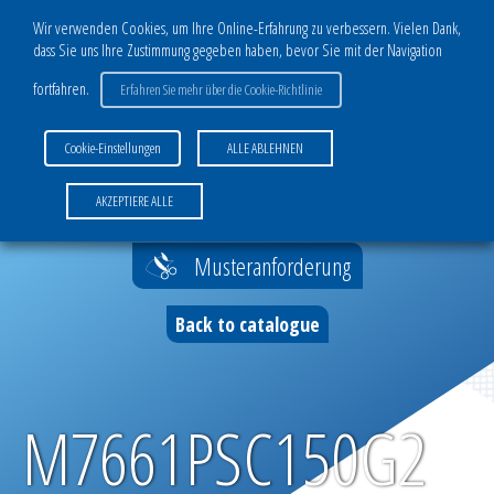
Wir verwenden Cookies, um Ihre Online-Erfahrung zu verbessern. Vielen Dank,
dass Sie uns Ihre Zustimmung gegeben haben, bevor Sie mit der Navigation
KATALOG
fortfahren.
Erfahren Sie mehr über die Cookie-Richtlinie
GESCHÄFTSBEREICH TECHNISCHE GEWEBE
Cookie-Einstellungen
ALLE ABLEHNEN
Aramidgewebe und Gewirke
Home
>
M7661PSC150G2 -10
AKZEPTIERE ALLE
Polyestergewebe und Gewirke
Musteranforderung
Polyamidgewebe
Back to catalogue
Monofile Gewebe und Gittergewebe
Fallschirmgewebe
M7661PSC150G2
RIPSTOP-Sortiment